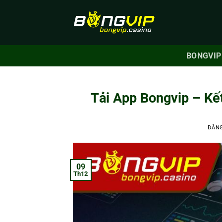
Bỏ
qua
nội
dung
BONGVIP
Tải App Bongvip – Kế
ĐĂN
09
Th12