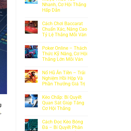
Nhanh, Cơ Hội Thắng
Hấp Dẫn
Cách Chơi Baccarat
Chuẩn Xác, Nâng Cao
Tỷ Lệ Thắng Mỗi Ván
Poker Online – Thách
Thức Kỹ Năng, Cơ Hội
Thắng Lớn Mỗi Ván
Nổ Hũ Ăn Tiền – Trải
Nghiệm Hồi Hộp Và
Phần Thưởng Giá Trị
Kèo Chấp: Bí Quyết
Quan Sát Giúp Tăng
g
Cơ Hội Thắng
p
,
Cách Đọc Kèo Bóng
Đá – Bí Quyết Phân