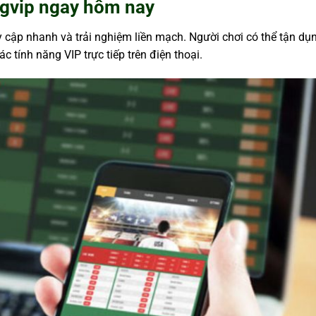
ngvip ngay hôm nay
cập nhanh và trải nghiệm liền mạch. Người chơi có thể tận dụ
 tính năng VIP trực tiếp trên điện thoại.