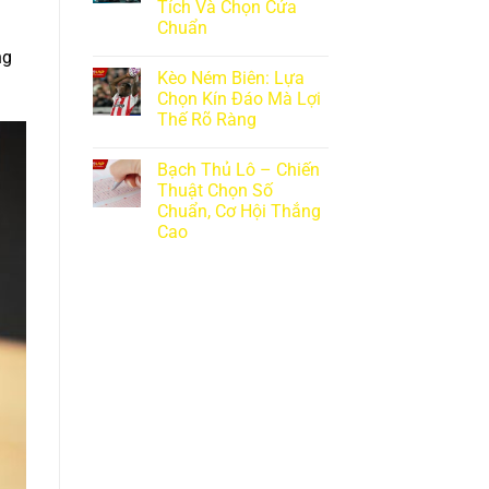
Tích Và Chọn Cửa
Chuẩn
ng
Kèo Ném Biên: Lựa
Chọn Kín Đáo Mà Lợi
Thế Rõ Ràng
Bạch Thủ Lô – Chiến
Thuật Chọn Số
Chuẩn, Cơ Hội Thắng
Cao