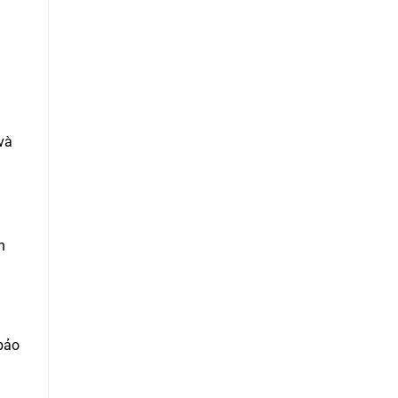
và
n
bảo