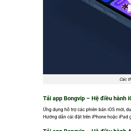
Các th
Tải app Bongvip – Hệ điều hành 
Ứng dụng hỗ trợ các phiên bản iOS mới, du
Hướng dẫn cài đặt trên iPhone hoặc iPad 