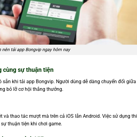
n nên tải app Bongvip ngay hôm nay
g cùng sự thuận tiện
có sẵn khi tải app Bongvip. Người dùng dễ dàng chuyển đổi giữa
ng bỏ lỡ cơ hội thắng thưởng.
ét và thao tác mượt mà trên cả iOS lẫn Android. Việc sử dụng thi
 sự thuận tiện khi chơi game.