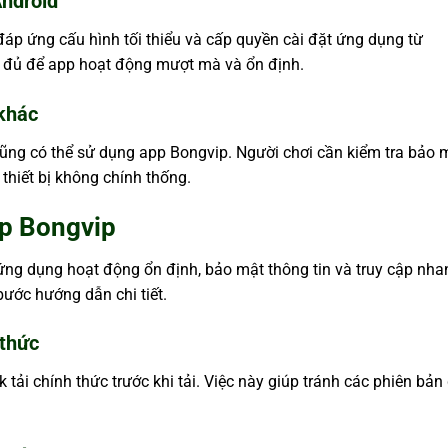
Android
áp ứng cấu hình tối thiểu và cấp quyền cài đặt ứng dụng từ
ữ đủ để app hoạt động mượt mà và ổn định.
 khác
cũng có thể sử dụng app Bongvip. Người chơi cần kiểm tra bảo 
n thiết bị không chính thống.
app Bongvip
ng dụng hoạt động ổn định, bảo mật thông tin và truy cập nha
bước hướng dẫn chi tiết.
 thức
 tải chính thức trước khi tải. Việc này giúp tránh các phiên bản